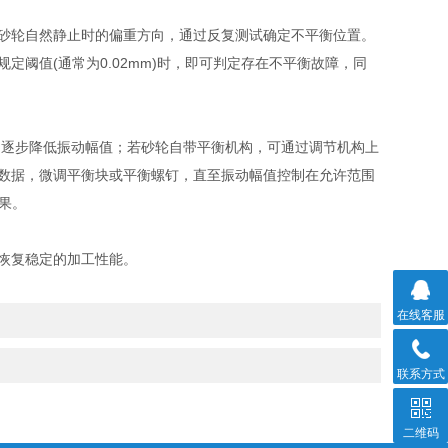
砂轮自然静止时的偏重方向，通过反复测试确定不平衡位置。
阈值(通常为0.02mm)时，即可判定存在不平衡故障，同
，逐步降低振动幅值；若砂轮自带平衡机构，可通过调节机构上
数据，微调平衡块或平衡螺钉，直至振动幅值控制在允许范围
果。
恢复稳定的加工性能。
在线客服
联系方式
二维码