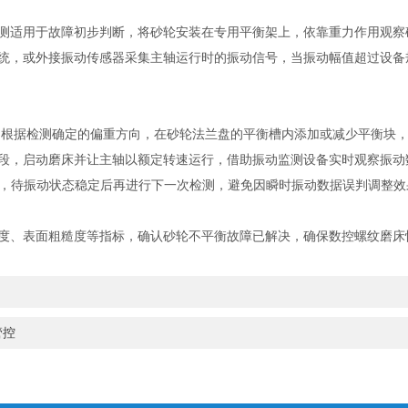
适用于故障初步判断，将砂轮安装在专用平衡架上，依靠重力作用观察
，或外接振动传感器采集主轴运行时的振动信号，当振动幅值超过设备规定
，根据检测确定的偏重方向，在砂轮法兰盘的平衡槽内添加或减少平衡块
段，启动磨床并让主轴以额定转速运行，借助振动监测设备实时观察振动
钟，待振动状态稳定后再进行下一次检测，避免因瞬时振动数据误判调整效
、表面粗糙度等指标，确认砂轮不平衡故障已解决，确保数控螺纹磨床
管控