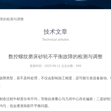
故障的检测与调整
技术文章
Technical articles
数控螺纹磨床砂轮不平衡故障的检测与调整
更新时间：2025-09-11 点击次数：656
障类型，若不及时处理，不仅会影响加工精度，还可能引发设备振动、
。
造过程中材质分布不均，导致自身重心与几何中心存在偏差；二是砂轮
均匀，也会逐渐加剧不平衡问题。