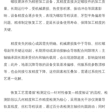
螺纹磨床作为精密加工设备，其精度直接决定螺纹件的加工质
量。长期运行中，受机械磨损、热变形积累、振动冲击等因素影
响，设备精度会逐步丧失，表现为螺纹导程误差、牙型半角偏差等
问题。精准制定恢复工艺，是延长设备使用寿命、保障加工精度的
关键。
精度丧失的核心成因需先明确。机械磨损集中于导轨、丝杠螺
母副等关键运动副，长期滑动或滚动接触会导致配合间隙增大；主
轴轴承因长期承受径向和轴向载荷，会出现游隙超差，影响旋转精
度；此外，地基沉降导致的设备安装基准偏移、伺服系统参数漂移
等，也会间接引发精度下降。这些因素相互叠加，需通过系统性工
艺逐一化解。
恢复工艺需遵循“检测定位—针对性修复—精度验证”的流程。检
测阶段以几何精度和工作精度检测为核心，采用激光干涉仪测量导
轨直线度、丝杠导程误差，通过百分表检测主轴径向圆跳动；同时