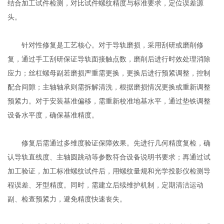
结合加工试件检测，对比试件螺纹精度与标准要求，定位误差源
头。
针对性修复是工艺核心。对于导轨磨损，采用刮研或磨削修
复，通过手工刮研保证导轨面接触点数，磨削后进行时效处理消除
应力；丝杠螺母副若磨损严重需更换，更换后进行预紧调整，控制
配合间隙；主轴轴承则需拆解清洗，根据磨损情况更换或重新调整
预紧力。对于安装基准偏移，需重新校准地基水平，通过垫铁调整
设备水平度，确保基准精度。
修复后需通过多维度验证保障效果。先进行几何精度复检，确
认导轨直线度、主轴圆跳动等参数符合设备说明书要求；再通过试
加工验证，加工标准螺纹试件后，用螺纹量规和光学投影仪检测导
程误差、牙型精度。同时，需建立后续维护机制，定期清洁运动
副、检查预紧力，避免精度快速丧失。