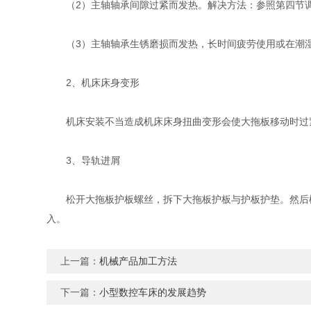
（2）主轴轴承间隙过紧而发热。解决方法：参照第四节调
（3）主轴轴承生锈磨损而发热，长时间疲劳使用或在潮湿
2、机床床身变形
机床安装不当造成机床床身扭曲变形会使大拖板移动时过紧
3、导轨进屑
松开大拖板护板螺丝，拆下大拖板护板与护板护垫。然后松
入。
上一篇：
机械产品加工方法
下一篇：
小型数控车床的发展趋势