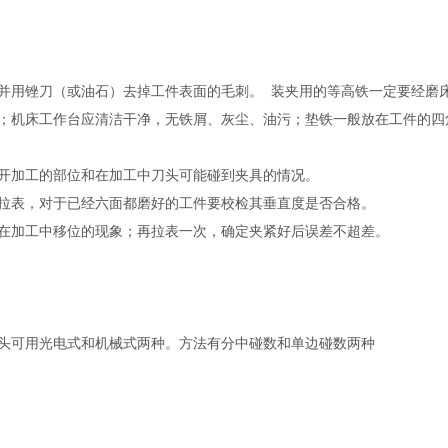
并用锉刀（或油石）去掉工件表面的毛刺。 装夹用的等高铁一定要经磨
；机床工作台应清洁干净，无铁屑、灰尘、油污；垫铁一般放在工件的
避开加工的部位和在加工中刀头可能碰到夹具的情况。
行拉表，对于已经六面都磨好的工件要校检其垂直度是否合格。
在加工中移位的现象；再拉表一次，确定夹紧好后误差不超差。
头可用光电式和机械式两种。方法有分中碰数和单边碰数两种