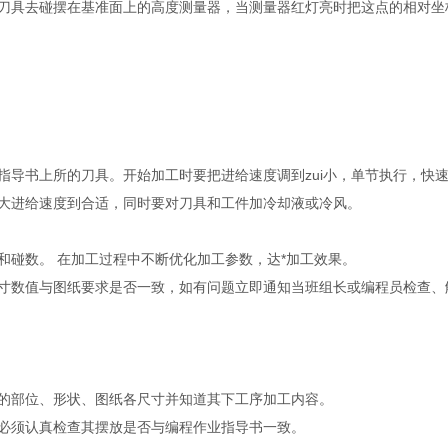
刀具去碰摆在基准面上的高度测量器，当测量器红灯亮时把这点的相对
指导书上所的刀具。开始加工时要把进给速度调到zui小，单节执行，快
加大进给速度到合适，同时要对刀具和工件加冷却液或冷风。
。
和碰数。 在加工过程中不断优化加工参数，达*加工效果。
寸数值与图纸要求是否一致，如有问题立即通知当班组长或编程员检查
工的部位、形状、图纸各尺寸并知道其下工序加工内容。
时必须认真检查其摆放是否与编程作业指导书一致。