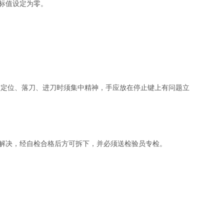
坐标值设定为零。
速定位、落刀、进刀时须集中精神，手应放在停止键上有问题立
、解决，经自检合格后方可拆下，并必须送检验员专检。