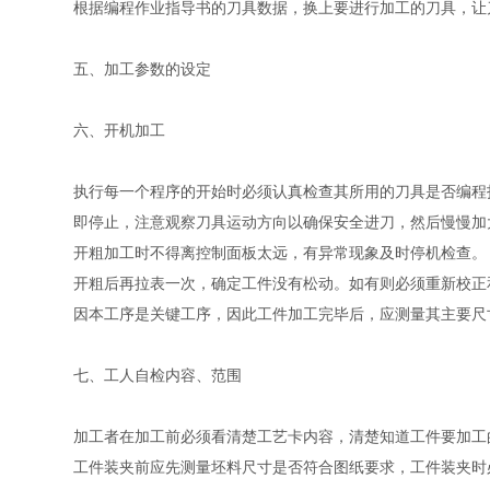
根据编程作业指导书的刀具数据，换上要进行加工的刀具，让
五、加工参数的设定
六、开机加工
执行每一个程序的开始时必须认真检查其所用的刀具是否编程
即停止，注意观察刀具运动方向以确保安全进刀，然后慢慢
开粗加工时不得离控制面板太远，有异常现象及时停机检查
开粗后再拉表一次，确定工件没有松动。如有则必须重新校正
因本工序是关键工序，因此工件加工完毕后，应测量其主要尺
七、工人自检内容、范围
加工者在加工前必须看清楚工艺卡内容，清楚知道工件要加
工件装夹前应先测量坯料尺寸是否符合图纸要求，工件装夹