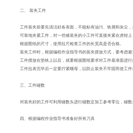
二、 装夹工件
工件装夹前要先清洁好各表面，不能粘有油污、铁屑和灰尘，
可靠地夹紧工件，对一些难装夹的小工件可直接夹紧在虎钳上
根据图纸的尺寸，使用拉尺检查工件的长宽高是否合格。
装夹工件时，根据编程作业指导书的装夹摆放方式，要考虑
工件摆放在垫铁上以后，就要根据图纸要求对工件基准面进
工件拉表完毕后一定要拧紧螺母，以防止装夹不牢固而使工件
三、工件碰数
对装夹好的工件可利用碰数头进行碰数定加工参考零位，碰数
四、根据编程作业指导书准备好所有刀具