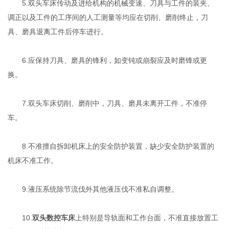
5.双头车床传动及进给机构的机械变速、刀具与工件的装夹、
调正以及工件的工序间的人工测量等均应在切削、磨削终止，刀
具、磨具退离工件后停车进行。
6.应保持刀具、磨具的锋利，如变钝或崩裂应及时磨锋或更
换。
7.双头车床切削、磨削中，刀具、磨具未离开工件，不准停
车。
8.不准擅自拆卸机床上的安全防护装置，缺少安全防护装置的
机床不准工作。
9.液压系统除节流伐外其他液压伐不准私自调整。
10.
双头数控车床
上特别是导轨面和工作台面，不准直接放置工