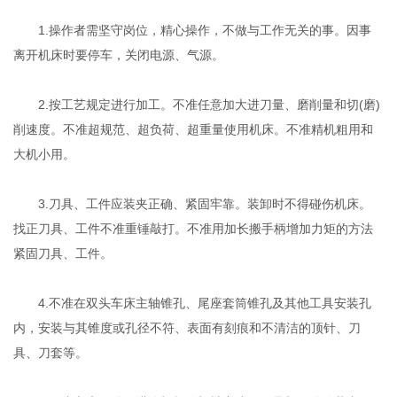
1.操作者需坚守岗位，精心操作，不做与工作无关的事。因事
离开机床时要停车，关闭电源、气源。
2.按工艺规定进行加工。不准任意加大进刀量、磨削量和切(磨)
削速度。不准超规范、超负荷、超重量使用机床。不准精机粗用和
大机小用。
3.刀具、工件应装夹正确、紧固牢靠。装卸时不得碰伤机床。
找正刀具、工件不准重锤敲打。不准用加长搬手柄增加力矩的方法
紧固刀具、工件。
4.不准在双头车床主轴锥孔、尾座套筒锥孔及其他工具安装孔
内，安装与其锥度或孔径不符、表面有刻痕和不清洁的顶针、刀
具、刀套等。