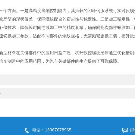
个方面。一是高精度磨削控制能力，其搭载的闭环伺服系统可实时反馈
纹牙型的形状偏差，保障螺纹配合的密封性与稳定性。二是加工稳定性，
补偿技术，降低长时间连续加工中的精度衰减，确保同批次部件螺纹加工
速切换加工参数，适配不同部件的螺纹规格，无需频繁更换工装，提升批
型材料在关键部件中的应用日益广泛，杭升数控螺纹磨床通过优化磨削
汽车制造中的应用范围，为汽车关键部件的生产提供了可靠保障。
务
电话：13967678965
邮