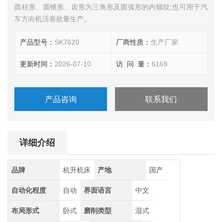
圆柱形、圆锥形、齿形为三角形及圆弧形的内螺纹;也可用于汽
车方向机活塞批量生产。
产品型号：
SK7620
厂商性质：
生产厂家
更新时间：
2026-07-10
访 问 量：
6169
产品咨询
联系我们
详细介绍
品牌
杭升机床
产地
国产
自动化程度
自动
界面语言
中文
布局形式
卧式
磨削类型
湿式