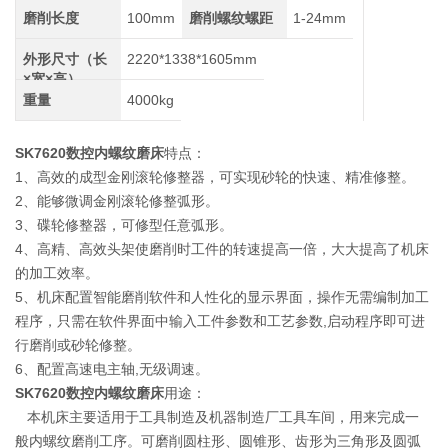
磨削长度
100mm
磨削螺纹螺距
1-24mm
外形尺寸（长
2220*1338*1605mm
×宽×高）
重量
4000kg
SK7620
数控内螺纹磨床
特点：
1、高效的成型金刚滚轮修整器，可实现砂轮的快速、精准修整。
2、能够微调金刚滚轮修整弧形。
3、碟轮修整器，可修型任意弧形。
4、高精、高效头架使磨削时工件的转速提高一倍，大大提高了机床
的加工效率。
5、机床配置智能磨削软件和人性化的显示界面，操作无需编制加工
程序，只需在软件界面中输入工件参数和工艺参数,启动程序即可进
行磨削或砂轮修整。
6、配置高速电主轴,无级调速。
SK7620
数控内螺纹磨床
用途：
本机床主要适用于工具制造及机器制造厂工具车间，用来完成一
般内螺纹磨削工序。可磨削圆柱形、圆锥形、齿形为三角形及圆弧