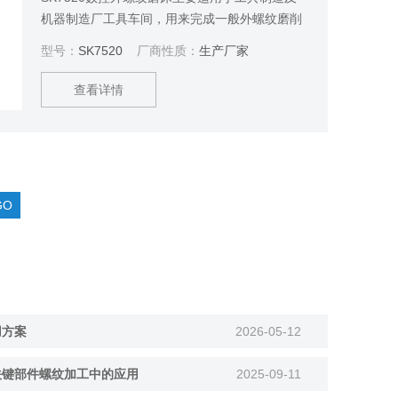
机器制造厂工具车间，用来完成一般外螺纹磨削
工序。可磨削圆柱形、圆锥形、齿形为三角形及
型号：
SK7520
厂商性质：
生产厂家
圆弧形的外螺纹;也可用于汽车方向机活塞批量生
产。
查看详情
用方案
2026-05-12
关键部件螺纹加工中的应用
2025-09-11